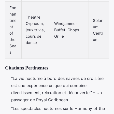
Enc
han
Théâtre
tme
Solari
Orpheum,
Windjammer
nt
um,
jeux trivia,
Buffet, Chops
of
Centr
cours de
Grille
the
um
danse
Sea
s
Citations Pertinentes
"La vie nocturne à bord des navires de croisière
est une expérience unique qui combine
divertissement, relaxation et découverte." – Un
passager de Royal Caribbean
"Les spectacles nocturnes sur le Harmony of the