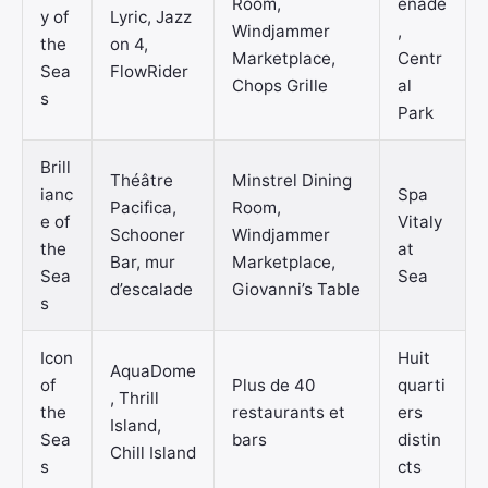
Room,
enade
y of
Lyric, Jazz
Windjammer
,
the
on 4,
Marketplace,
Centr
Sea
FlowRider
Chops Grille
al
s
Park
Brill
Théâtre
Minstrel Dining
ianc
Spa
Pacifica,
Room,
e of
Vitaly
Schooner
Windjammer
the
at
Bar, mur
Marketplace,
Sea
Sea
d’escalade
Giovanni’s Table
s
Icon
Huit
AquaDome
of
Plus de 40
quarti
, Thrill
the
restaurants et
ers
Island,
Sea
bars
distin
Chill Island
s
cts