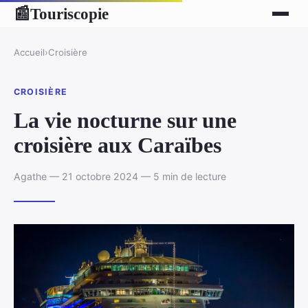
Touriscopie
📰
Accueil
›
Croisière
CROISIÈRE
La vie nocturne sur une
croisière aux Caraïbes
Agathe — 21 octobre 2024 — 5 min de lecture