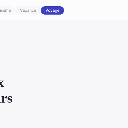
urisme
Vacance
Voyage
x
urs