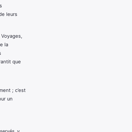
s
de leurs
s Voyages,
e la
s
antit que
ment ; c’est
our un
servés, y