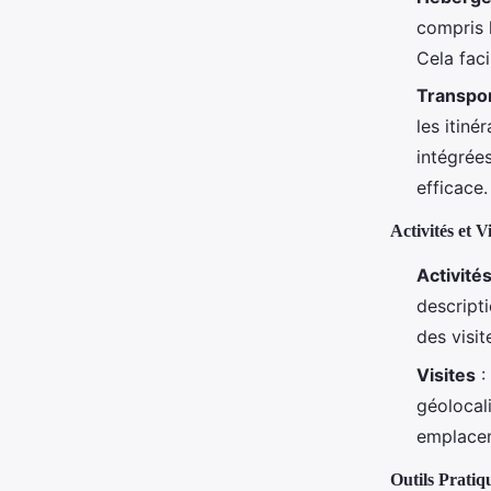
compris l
Cela faci
Transpo
les itiné
intégrée
efficace.
Activités et Vi
Activité
descripti
des visit
Visites
:
géolocal
emplacem
Outils Pratiq