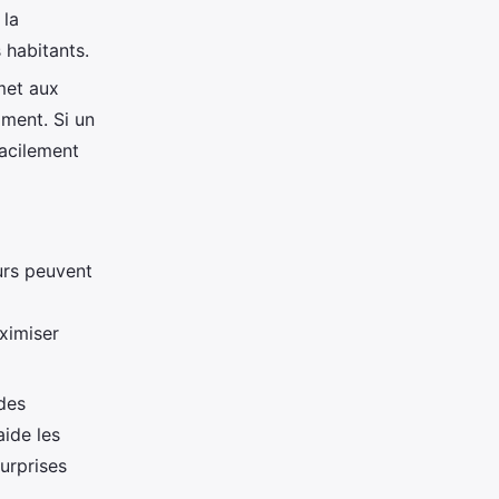
 la
s habitants.
rmet aux
ment. Si un
facilement
urs peuvent
aximiser
des
aide les
urprises