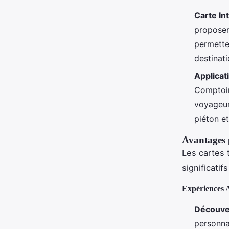
Carte In
proposen
permetten
destinati
Applicat
Comptoir
voyageur
piéton et
Avantages 
Les cartes 
significatif
Expériences 
Découver
personna