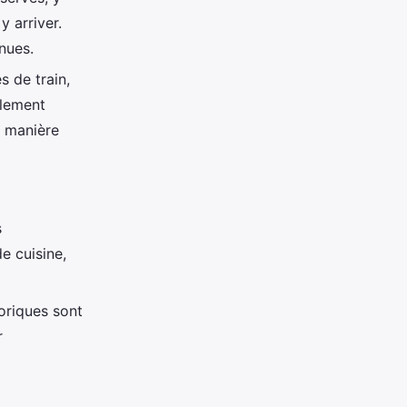
y arriver.
nues.
s de train,
alement
e manière
s
e cuisine,
toriques sont
r