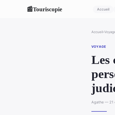
Touriscopie
📰
Accueil
Accueil
›
Voyag
VOYAGE
Les 
pers
judi
Agathe — 21 