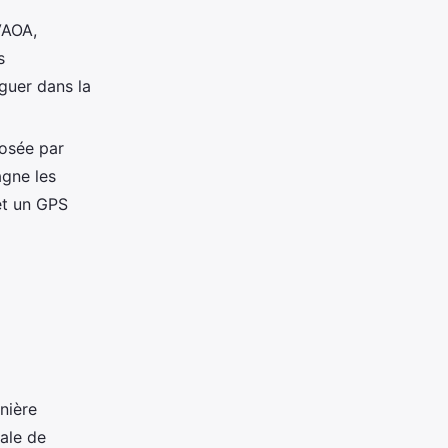
VAOA,
s
iguer dans la
osée par
gne les
et un GPS
anière
ale de