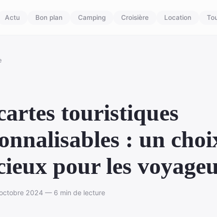
Actu
Bon plan
Camping
Croisière
Location
To
e
cartes touristiques
onnalisables : un choi
cieux pour les voyage
octobre 2024 — 6 min de lecture