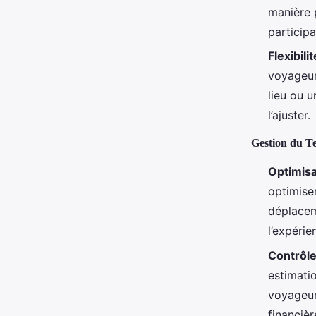
manière p
participa
Flexibilit
voyageur
lieu ou u
l’ajuster.
Gestion du T
Optimis
optimise
déplaceme
l’expéri
Contrôl
estimatio
voyageur
financièr