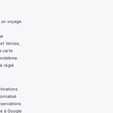
r un voyage
ge
 et Venise,
a carte
 problème.
é réglé
tinations
onnalisé
éservations
iée à Google