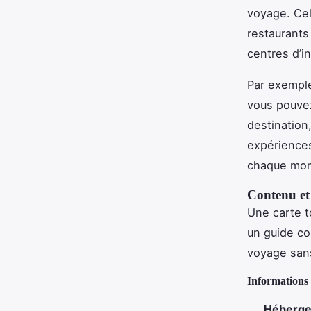
voyage. Cel
restaurants
centres d’in
Par exemple
vous pouvez
destination,
expérience
chaque mom
Contenu et
Une carte t
un guide co
voyage sans
Informations 
Héberg