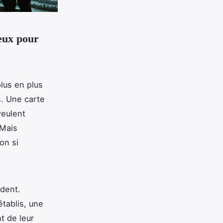
ieux pour
lus en plus
. Une carte
veulent
 Mais
on si
édent.
tablis, une
t de leur