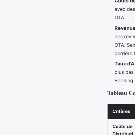
Coûts de
avec des
OTA.
Revenus 
des reve
OTA. Sel
derrière 
Taux d’A
plus bas
Booking 
Tableau C
Critères
Coûts de
Distributi