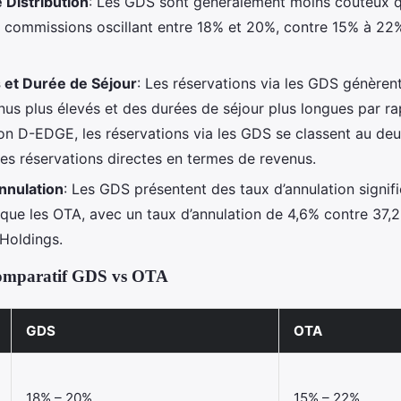
 Distribution
: Les GDS sont généralement moins coûteux q
 commissions oscillant entre 18% et 20%, contre 15% à 22%
et Durée de Séjour
: Les réservations via les GDS génèren
nus plus élevés et des durées de séjour plus longues par r
on D-EDGE, les réservations via les GDS se classent au de
les réservations directes en termes de revenus.
nnulation
: Les GDS présentent des taux d’annulation signif
 que les OTA, avec un taux d’annulation de 4,6% contre 37,
Holdings.
omparatif GDS vs OTA
GDS
OTA
18% – 20%
15% – 22%