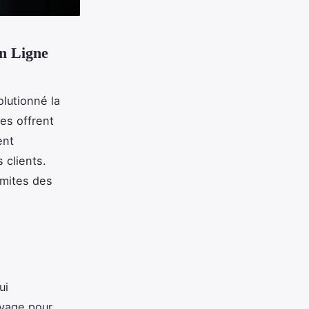
n Ligne
lutionné la
es offrent
ent
 clients.
imites des
ui
oyage pour