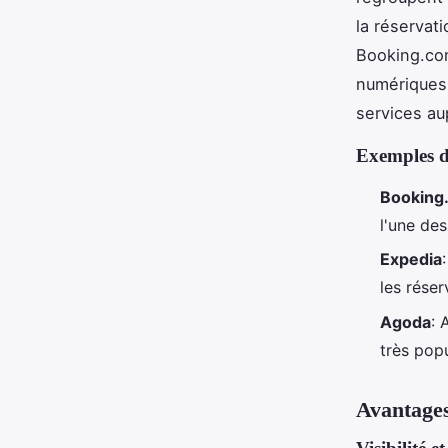
la réservat
Booking.co
numériques 
services au
Exemples d
Booking
l'une des
Expedia
les réser
Agoda
: 
très popu
Avantages