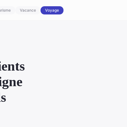
urisme
Vacance
Voyage
ients
igne
ls