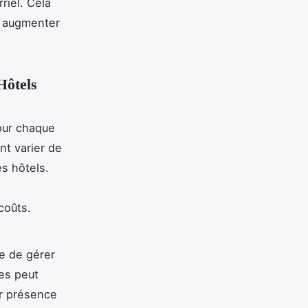
riel. Cela
à augmenter
Hôtels
pour chaque
nt varier de
s hôtels.
coûts.
e de gérer
mes peut
ur présence