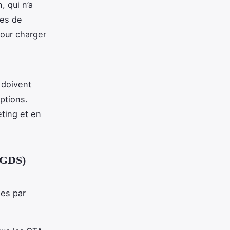
, qui n’a
mes de
pour charger
 doivent
ptions.
ting et en
(GDS)
ges par