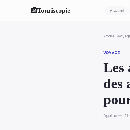
Touriscopie
📰
Accueil
Accueil
›
Voyag
VOYAGE
Les 
des 
pour
Agathe — 21 