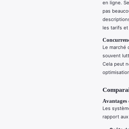
en ligne. Se
pas beaucou
description
les tarifs et
Concurrence
Le marché d
souvent lut
Cela peut n
optimisation
Comparais
Avantages
Les système
rapport aux