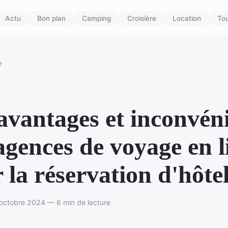
Actu
Bon plan
Camping
Croisière
Location
To
e
avantages et inconvén
agences de voyage en l
 la réservation d'hôte
octobre 2024 — 6 min de lecture