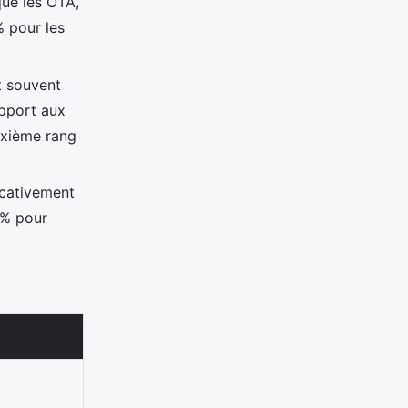
ue les OTA,
 pour les
t souvent
apport aux
uxième rang
icativement
2% pour