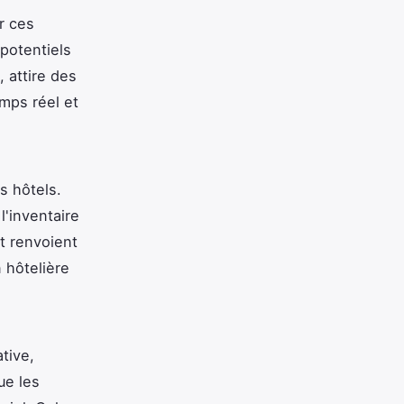
r ces
potentiels
 attire des
emps réel et
s hôtels.
'inventaire
et renvoient
 hôtelière
tive,
ue les